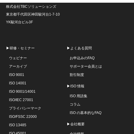
株式会社TBCソリューションズ
東京都千代田区神田駿河台1-7-10
YK駿河台ビル3F
▶研修・セミナー
▶よくある質問
ウェビナー
お申込みのFAQ
アーカイブ
サポーター会員とは
ISO 9001
割引制度
ISO 14001
▶ISO 情報
ISO 9001/14001
ISO 用語集
ISO/IEC 27001
コラム
プライバシーマーク
ISO の基本的なFAQ
ISO/FSSC 22000
▶会社概要
ISO 13485
ISO 45001