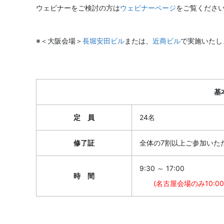
ウェビナーをご検討の方は
ウェビナーページ
をご覧くださ
※＜大阪会場＞
長堀安田ビル
または、
近商ビル
で実施いたし
基
定 員
24名
修了証
全体の7割以上ご参加いた
9:30 ～ 17:00
時 間
(名古屋会場のみ10:00～