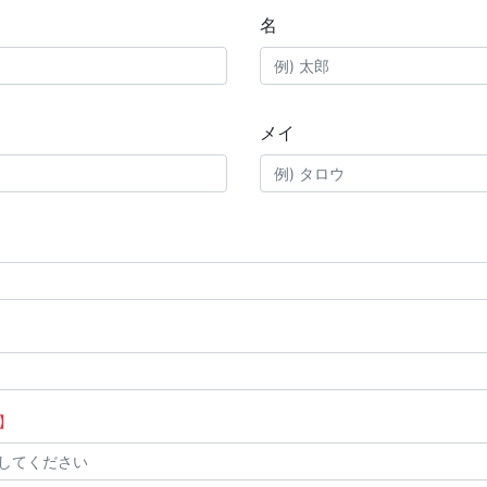
名
メイ
】