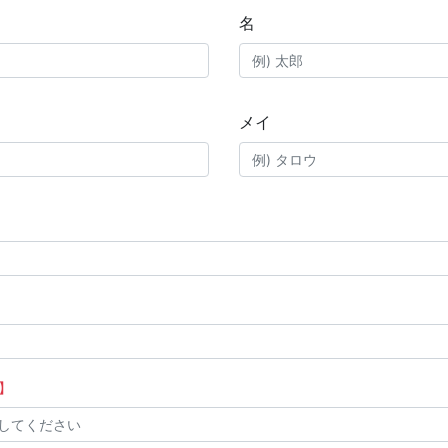
名
メイ
】