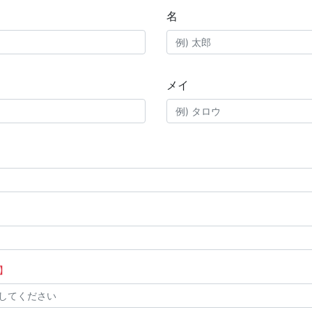
名
メイ
】