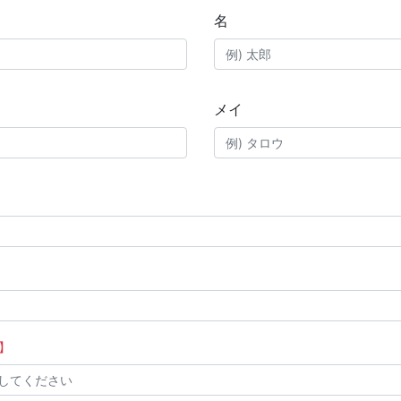
名
メイ
】