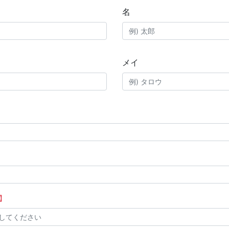
名
メイ
】