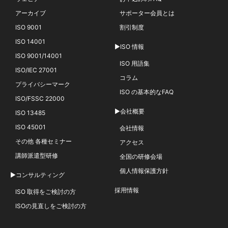
アーカイブ
サポーター会員とは
ISO 9001
割引制度
ISO 14001
▶ISO 情報
ISO 9001/14001
ISO 用語集
ISO/IEC 27001
コラム
プライバシーマーク
ISO の基本的なFAQ
ISO/FSSC 22000
▶会社概要
ISO 13485
ISO 45001
会社情報
その他 各種セミナー
アクセス
講師派遣型研修
全国の研修会場
個人情報保護方針
▶コンサルティング
採用情報
ISO 取得をご検討の方
ISOの見直しをご検討の方