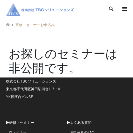
検索
研修・セミナーお申込み
お探しのセミナーは
非公開です。
株式会社TBCソリューションズ
東京都千代田区神田駿河台1-7-10
YK駿河台ビル3F
▶研修・セミナー
▶よくある質問
ウェビナー
お申込みのFAQ