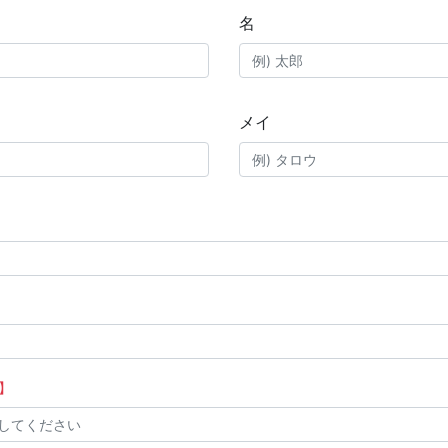
名
メイ
】